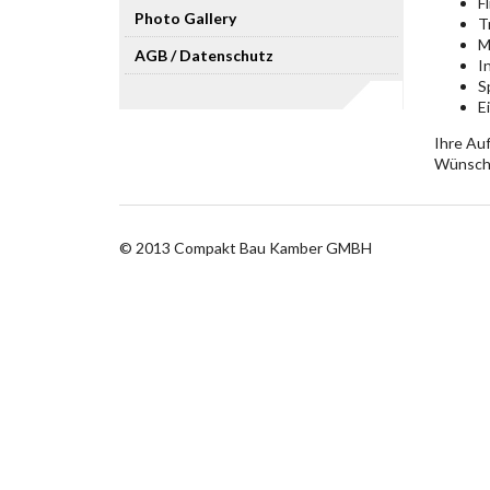
F
Photo Gallery
T
M
AGB / Datenschutz
I
S
E
Ihre Auf
Wünsche
© 2013 Compakt Bau Kamber GMBH