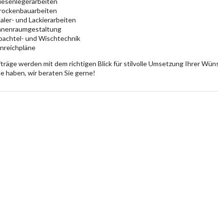
liesenlegerarbeiten
rockenbauarbeiten
aler- und Lackierarbeiten
nnenraumgestaltung
pachtel- und Wischtechnik
inreichpläne
träge werden mit dem richtigen Blick für stilvolle Umsetzung Ihrer Wüns
 haben, wir beraten Sie gerne!