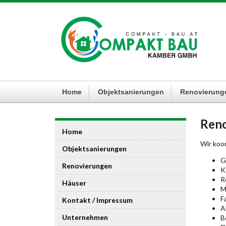
Home
Objektsanierungen
Renovierung
Ren
Home
Wir koor
Objektsanierungen
G
Renovierungen
K
R
Häuser
M
F
Kontakt / Impressum
A
Unternehmen
B