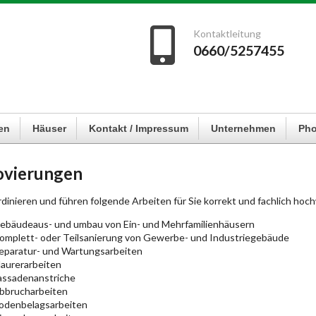
Kontaktleitung
0660/5257455
en
Häuser
Kontakt / Impressum
Unternehmen
Pho
ovierungen
dinieren und führen folgende Arbeiten für Sie korrekt und fachlich hoch
ebäudeaus- und umbau von Ein- und Mehrfamilienhäusern
omplett- oder Teilsanierung von Gewerbe- und Industriegebäude
eparatur- und Wartungsarbeiten
aurerarbeiten
assadenanstriche
bbrucharbeiten
odenbelagsarbeiten