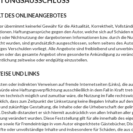
TUNGSAUSSCHLUSS
LT DES ONLINEANGEBOTES
r übernimmt keinerlei Gewähr für die Aktualität, Korrektheit, Vollständ
tionen. Haftungsansprüche gegen den Autor, welche sich auf Schäden mate
 oder Nichtnutzung der dargebotenen Informationen bzw. durch die Nut
cht wurden, sind grundsätzlich ausgeschlossen, sofern seitens des Autor
iges Verschulden vorliegt. Alle Angebote sind freibleibend und unverbindl
ten oder das gesamte Angebot ohne gesonderte Ankündigung zu veränder
tlichung zeitweise oder endgültig einzustellen.
EISE UND LINKS
ekten oder indirekten Verweisen auf fremde Internetseiten (Links), die
würde eine Haftungsverpflichtung ausschließlich in dem Fall in Kraft tr
hm technisch möglich und zumutbar wäre, die Nutzung im Falle rechtswidr
lich, dass zum Zeitpunkt der Linksetzung keine illegalen Inhalte auf de
 und zukünftige Gestaltung, die Inhalte oder die Urheberschaft der geli
. Deshalb distanziert er sich hiermit ausdrücklich von allen Inhalten alle
zung verändert wurden. Diese Feststellung gilt für alle innerhalb des e
 sowie für Fremdeinträge in vom Autor eingerichtete Gästebücher, Disku
afte oder unvollständige Inhalte und insbesondere für Schäden, die aus