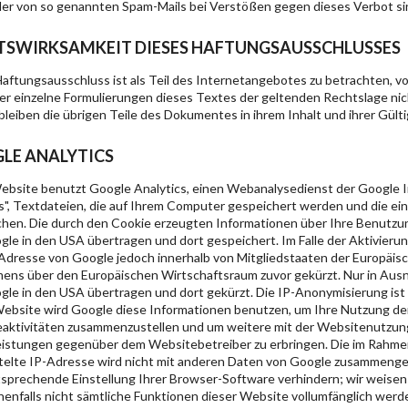
er von so genannten Spam-Mails bei Verstößen gegen dieses Verbot sin
TSWIRKSAMKEIT DIESES HAFTUNGSAUSSCHLUSSES
Haftungsausschluss ist als Teil des Internetangebotes zu betrachten, v
der einzelne Formulierungen dieses Textes der geltenden Rechtslage nic
 bleiben die übrigen Teile des Dokumentes in ihrem Inhalt und ihrer Gült
LE ANALYTICS
ebsite benutzt Google Analytics, einen Webanalysedienst der Google In
s", Textdateien, die auf Ihrem Computer gespeichert werden und die ei
chen. Die durch den Cookie erzeugten Informationen über Ihre Benutzun
gle in den USA übertragen und dort gespeichert. Im Falle der Aktivieru
-Adresse von Google jedoch innerhalb von Mitgliedstaaten der Europäis
ns über den Europäischen Wirtschaftsraum zuvor gekürzt. Nur in Ausna
gle in den USA übertragen und dort gekürzt. Die IP-Anonymisierung ist 
Website wird Google diese Informationen benutzen, um Ihre Nutzung de
aktivitäten zusammenzustellen und um weitere mit der Websitenutzun
eistungen gegenüber dem Websitebetreiber zu erbringen. Die im Rahme
telte IP-Adresse wird nicht mit anderen Daten von Google zusammengef
sprechende Einstellung Ihrer Browser-Software verhindern; wir weisen Si
enfalls nicht sämtliche Funktionen dieser Website vollumfänglich werd