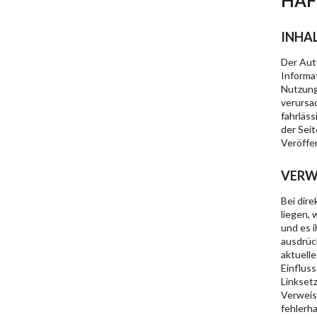
HAF
INHA
Der Auto
Informa
Nutzung
verursa
fahrläss
der Sei
Veröffen
VERW
Bei dir
liegen, 
und es i
ausdrück
aktuelle
Einfluss
Linkset
Verweise
fehlerh