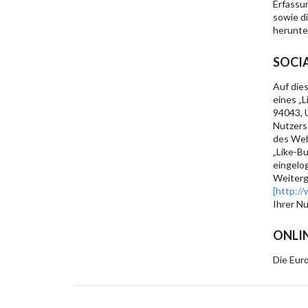
Erfassu
sowie d
herunter
SOCI
Auf die
eines „
94043, 
Nutzers
des Web
„Like-B
eingelo
Weiterg
[http:/
Ihrer N
ONLI
Die Euro