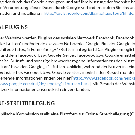
ng der durch das Cookie erzeugten und auf Ihre Nutzung der Website be
ie Verarbeitung dieser Daten durch Google verhindern, indem Sie das u
laden und installieren:
http://tools.google.com/dlpage/gaoptout?hl=de
.
AL PLUGINS
ser Website werden PlugIns des sozialen Netzwerk Facebook, Facebook Inc
Like-Button“ und/oder des sozialen Netzwerks Google Plus der Google 
United States, in Form eines „+1-Button“ integriert. Das Plugin ermögl
 und dem Facebook- bzw. Google-Server. Facebook bzw. Google ermitte
site-Aufrufs und sonstige browserbezogene Informationen) des Nutze
utton“ bzw. den Google „+1-Button“ anklickt, während der Nutzer in 
ggt ist, ist es Facebook bzw. Google weiters möglich, den Besuch auf de
ehende Informationen finden Sie hier [
http://www.facebook.com/help/
/www.google.com/intl/de/+/policy/+1button.html
]. Mit Besuch der Websi
utzer-Informationen ausdrücklich einverstanden.
NE-STREITBEILEGUNG
päische Kommission stellt eine Plattform zur Online-Streitbeilegung (OS