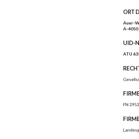
ORT 
Auer-W
A-4050
UID-
ATU 63
RECH
Gesells
FIRM
FN 295
FIRM
Landesg