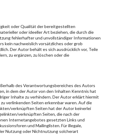
igkeit oder Qualität der bereitgestellten
rieller oder ideeller Art beziehen, die durch die
zung fehlerhafter und unvollständiger Informationen
s kein nachweislich vorsätzliches oder grob
ich. Der Autor behält es sich ausdrücklich vor, Teile
n, zu ergänzen, zu löschen oder die
 außerhalb des Verantwortungsbereiches des Autors
eten, in dem der Autor von den Inhalten Kenntnis hat
iger Inhalte zu verhindern. Der Autor erklärt hiermit
n zu verlinkenden Seiten erkennbar waren. Auf die
nkten/verknüpften Seiten hat der Autor keinerlei
r gelinkten/verknüpften Seiten, die nach der
igenen Internetangebotes gesetzten Links und
ssionsforen und Mailinglisten. Für illegale,
 der Nutzung oder Nichtnutzung solcherart