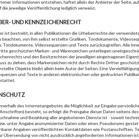
ener Informationen entstehen, haftet allein der Anbieter der Seite, au
f die jeweilige Veröffentlichung lediglich verweist.
BER- UND KENNZEICHENRECHT
or ist bestrebt, in allen Publikationen die Urheberrechte der verwen
u beachten, von ihm selbst erstellte Grafiken, Tondokumente, Videosequ
n, Tondokumente, Videosequenzen und Texte zurückzugreifen. Alle inn
ritte geschützten Marken- und Warenzeichen unterliegen uneingeschrä
chenrechts und den Besitzrechten der jeweiligen eingetragenen Eigentü
luss zu ziehen, dass Markenzeichen nicht durch Rechte Dritter geschützt
rstellte Objekte bleibt allein beim Autor der Seiten. Eine Vervielfält
quenzen und Texte in anderen elektronischen oder gedruckten Publika
stattet.
NSCHUTZ
innerhalb des Internetangebotes die Möglichkeit zur Eingabe persönlich
nschriften) besteht, so erfolgt die Preisgabe dieser Daten seitens des N
uchnahme und Bezahlung aller angebotenen Dienste ist - soweit techni
zw. unter Angabe anonymisierter Daten oder eines Pseudonyms gestat
chbarer Angaben veröffentlichten Kontaktdaten wie Postanschriften, 
zur Übersendung von nicht ausdrücklich angeforderten Informationen ist 