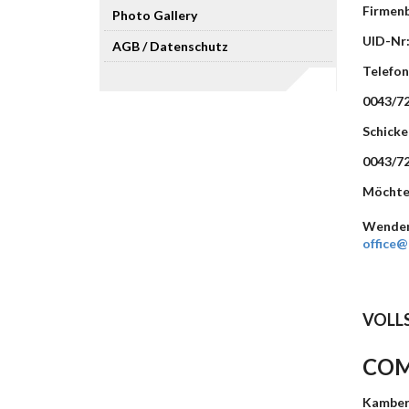
Firmenb
Photo Gallery
UID-Nr
AGB / Datenschutz
Telefo
0043/7
Schicke
0043/7
Möchten
W
enden
office
VOLL
COM
Kamber