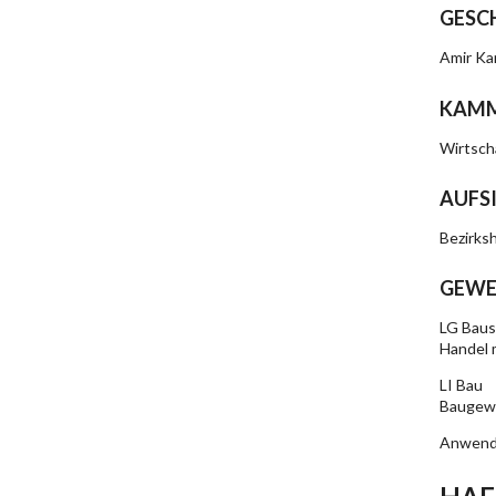
GESC
Amir K
KAMM
Wirtsch
AUFS
Bezirks
GEWE
LG Baus
Handel 
LI Bau
Baugewe
Anwendb