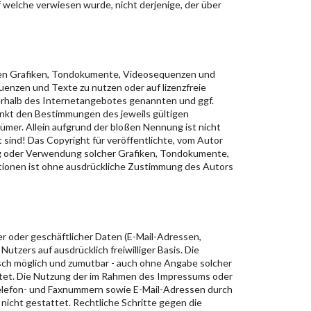
f welche verwiesen wurde, nicht derjenige, der über
deten Grafiken, Tondokumente, Videosequenzen und
enzen und Texte zu nutzen oder auf lizenzfreie
erhalb des Internetangebotes genannten und ggf.
nkt den Bestimmungen des jeweils gültigen
mer. Allein aufgrund der bloßen Nennung ist nicht
 sind! Das Copyright für veröffentlichte, vom Autor
igung oder Verwendung solcher Grafiken, Tondokumente,
tionen ist ohne ausdrückliche Zustimmung des Autors
er oder geschäftlicher Daten (E-Mail-Adressen,
utzers auf ausdrücklich freiwilliger Basis. Die
sch möglich und zumutbar - auch ohne Angabe solcher
tet. Die Nutzung der im Rahmen des Impressums oder
Telefon- und Faxnummern sowie E-Mail-Adressen durch
nicht gestattet. Rechtliche Schritte gegen die