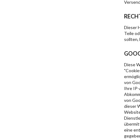
Versend
RECH
Dieser 
Teile o
sollten,
GOOG
Diese W
"Cookie
ermögli
von Goo
Ihre IP
Abkomme
von Goo
dieser 
Website
Dienstl
übermit
eine ent
gegeben