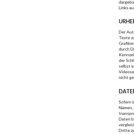
dargebot
Links au
URHE
Der Aut
Texte z
Grafike
durch D
Kennzei
der Sch
selbst e
Videose
nicht ge
DATE
Sofern 
Namen, A
Inanspr
Daten b
verglei
Dritte 