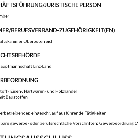
HÄFTSFÜHRUNG/JURISTISCHE PERSON
amber
ER/BERUFSVERBAND-ZUGEHÖRIGKEIT(EN)
aftskammer Oberösterreich
ICHTSBEHÖRDE
hauptmannschaft Linz-Land
RBEORDNUNG
toff-, Eisen-, Hartwaren- und Holzhandel
mit Baustoffen
rbetreibender, eingeschr. auf ausführende Tätigkeiten
are gewerbe- oder berufsrechtliche Vorschriften: Gewerbeordnung 19