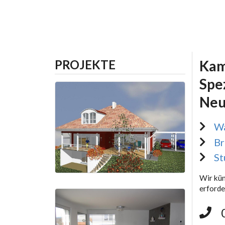
PROJEKTE
Kam
Spe
Neu
Wa
Br
St
Wir küm
erforde